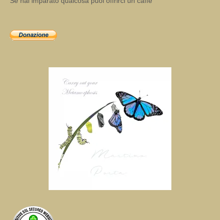
Se hai imparato qualcosa puoi offrirci un caffè