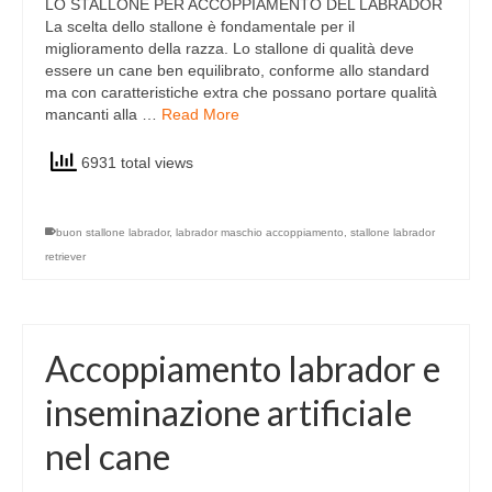
LO STALLONE PER ACCOPPIAMENTO DEL LABRADOR
La scelta dello stallone è fondamentale per il
miglioramento della razza. Lo stallone di qualità deve
essere un cane ben equilibrato, conforme allo standard
ma con caratteristiche extra che possano portare qualità
mancanti alla …
Read More
6931 total views
buon stallone labrador
,
labrador maschio accoppiamento
,
stallone labrador
retriever
Accoppiamento labrador e
inseminazione artificiale
nel cane