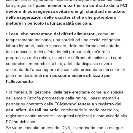
loro progenie.
I paesi membri e partner su contratto della FCI
devono di conseguenza evitare che gli standard includano
delle esagerazioni delle caratteristiche che potrebbero
mettere in pericolo la funzionalità dei cani.
•
I cani che presentano dei difetti eliminatori
, come un
temperamento malsano, una sordità od una cecità congenita,
labbro leporino, palato spaccato, delle malformazioni notorie
della mascella o dei difetti dentali pronunciati, un’atrofia
progressiva della retina, i cani che soffrono di epilessia, i cani
criptorchidi, monorchidi, albini, affetti da displasia severa
accertata dell’anca oppure dei cani che presentano dei colori di
pelo non desiderati
non possono essere utilizzati per
l’allevamento
.
• In materia di “gestione” delle tare ereditarie come la displasia
dell’anca o l’atrofia progressiva della retina, i paesi membri e
partner su contratto della FCI
devono tenere un registro dei
cani affetti da tali malattie
, combatterle in modo metodico,
registrare continuamente i progressi realizzati e comunicarlo alla
FCI su richiesta.
Se viene eseguito un test del DNA, il veterinario che lo esegue