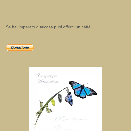
Se hai imparato qualcosa puoi offrirci un caffè