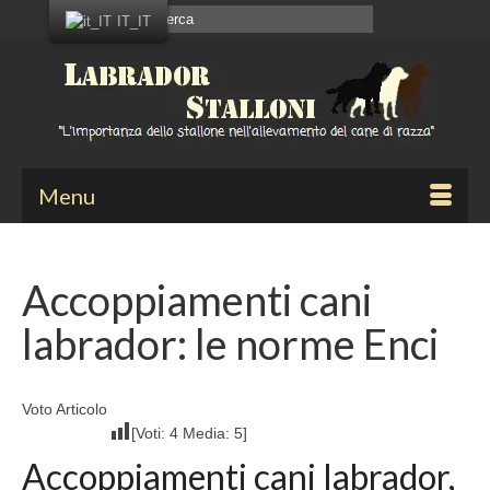
Cerca:
IT_IT
Menu
Accoppiamenti cani
labrador: le norme Enci
Voto Articolo
[Voti:
4
Media:
5
]
Accoppiamenti cani labrador,