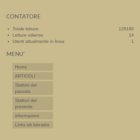
CONTATORE
Totale letture:
128180
Letture odierne:
14
Utenti attualmente in linea:
1
MENU’
Home
ARTICOLI
Stalloni del
passato
Stalloni del
presente
informazioni
Links siti labrador