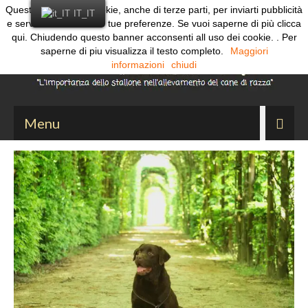
Questo sito utilizza cookie, anche di terze parti, per inviarti pubblicità
Cerca:
IT_IT
e servizi in linea con le tue preferenze. Se vuoi saperne di più clicca
qui. Chiudendo questo banner acconsenti all uso dei cookie. . Per
saperne di piu visualizza il testo completo.
Maggiori
informazioni
chiudi
Menu