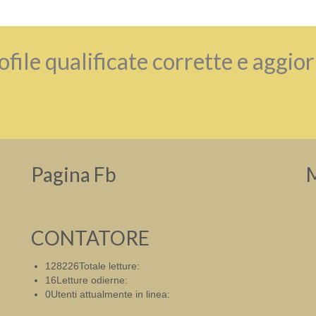
ofile qualificate corrette e aggio
Pagina Fb
CONTATORE
128226
Totale letture:
16
Letture odierne:
0
Utenti attualmente in linea: