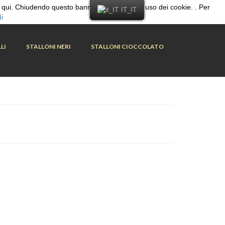
Cerca:
cca qui. Chiudendo questo banner acconsenti all uso dei cookie. . Per
IT_IT
i
LI
STALLONI NERI
STALLONI CIOCCOLATO