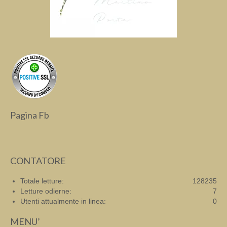
Pagina Fb
CONTATORE
Totale letture:
128235
Letture odierne:
7
Utenti attualmente in linea:
0
MENU’